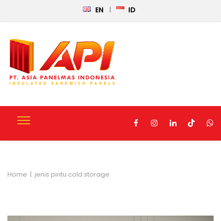
EN
ID
Home
|
jenis pintu cold storage