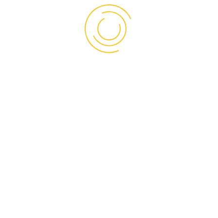
PRODUK KAMI
Sandwich Panel
PU Board
Pintu Isulasi
BUTUH BANTUAN KAMI?
Ruko Pluit Junction Unit SH-02, Jalan Pluit Raya No. 1,
Jakarta Utara
Telepon:
(021) 66607555
/
66670087
Whatsapp:
0838 7229 9892
Email:
contact@asiapanel.co.id